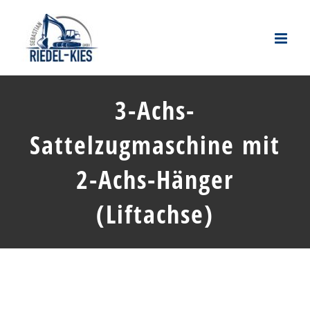
Zum
Inhalt
springen
3-Achs-
Sattelzugmaschine mit
2-Achs-Hänger
(Liftachse)